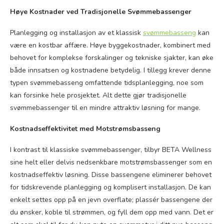
Høye Kostnader ved Tradisjonelle Svømmebassenger
Planlegging og installasjon av et klassisk
svømmebasseng
kan
være en kostbar affære. Høye byggekostnader, kombinert med
behovet for komplekse forskalinger og tekniske sjakter, kan øke
både innsatsen og kostnadene betydelig. I tillegg krever denne
typen svømmebasseng omfattende tidsplanlegging, noe som
kan forsinke hele prosjektet. Alt dette gjør tradisjonelle
svømmebassenger til en mindre attraktiv løsning for mange.
Kostnadseffektivitet med Motstrømsbasseng
I kontrast til klassiske svømmebassenger, tilbyr BETA Wellness
sine helt eller delvis nedsenkbare motstrømsbassenger som en
kostnadseffektiv løsning. Disse bassengene eliminerer behovet
for tidskrevende planlegging og komplisert installasjon. De kan
enkelt settes opp på en jevn overflate; plassér bassengene der
du ønsker, koble til strømmen, og fyll dem opp med vann. Det er