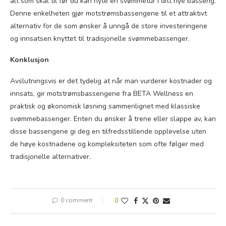
alt som skal til før du kan nyte en svømmetur i ditt nye basseng.
Denne enkelheten gjør motstrømsbassengene til et attraktivt
alternativ for de som ønsker å unngå de store investeringene
og innsatsen knyttet til tradisjonelle svømmebassenger.
Konklusjon
Avslutningsvis er det tydelig at når man vurderer kostnader og
innsats, gir motstrømsbassengene fra BETA Wellness en
praktisk og økonomisk løsning sammenlignet med klassiske
svømmebassenger. Enten du ønsker å trene eller slappe av, kan
disse bassengene gi deg en tilfredsstillende opplevelse uten
de høye kostnadene og kompleksiteten som ofte følger med
tradisjonelle alternativer.
0 comment
0